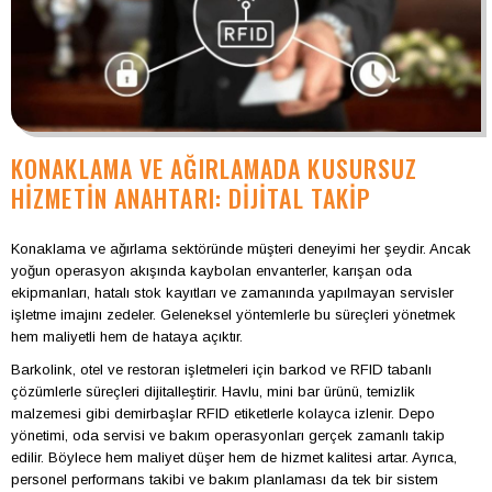
KONAKLAMA VE AĞIRLAMADA KUSURSUZ
HIZMETIN ANAHTARI: DIJITAL TAKIP
Konaklama ve ağırlama sektöründe müşteri deneyimi her şeydir. Ancak
yoğun operasyon akışında kaybolan envanterler, karışan oda
ekipmanları, hatalı stok kayıtları ve zamanında yapılmayan servisler
işletme imajını zedeler. Geleneksel yöntemlerle bu süreçleri yönetmek
hem maliyetli hem de hataya açıktır.
Barkolink, otel ve restoran işletmeleri için barkod ve RFID tabanlı
çözümlerle süreçleri dijitalleştirir. Havlu, mini bar ürünü, temizlik
malzemesi gibi demirbaşlar RFID etiketlerle kolayca izlenir. Depo
yönetimi, oda servisi ve bakım operasyonları gerçek zamanlı takip
edilir. Böylece hem maliyet düşer hem de hizmet kalitesi artar. Ayrıca,
personel performans takibi ve bakım planlaması da tek bir sistem