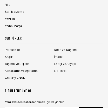
Rfid
Sarf Malzeme
Yazılım
Yedek Parça
SEKTÖRLER
Perakende
Depo ve Dağıtım
Sağlık
İmalat
Taşıma ve Lojistik
Enerji ve Altyapı
Konaklama ve Ağırlama
E-Ticaret
Chestny ZNAK
E-BÜLTENE ÜYE OL
Yeniliklerden haberdar olmak için kayıt olun.